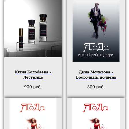
Юлия Колобаева -
Дина Мочалова -
Лестница
Восточный полдень
900
руб.
800
руб.