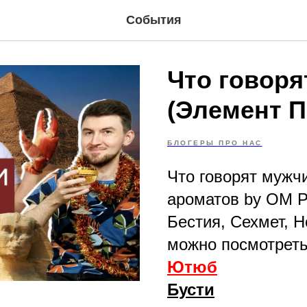
События
Что говор
(Элемент П
БЛОГЕРЫ ПРО НАС
Что говорят мужч
ароматов by OM P
Бестия, Сехмет, Н
можно посмотреть
Ютюб
Бусти