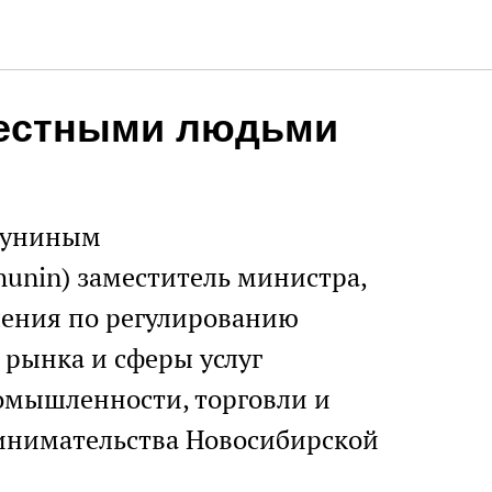
вестными людьми
шуниным
ishunin) заместитель министра,
ления по регулированию
 рынка и сферы услуг
омышленности, торговли и
инимательства Новосибирской