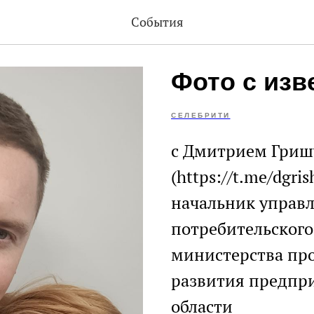
События
Фото с из
СЕЛЕБРИТИ
c Дмитрием Гри
(https://t.me/dgr
начальник управ
потребительского
министерства пр
развития предпр
области