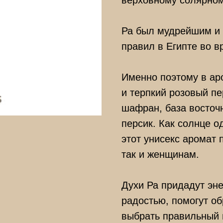
верховному солярном
Ра был мудрейшим и 
правил в Египте во в
Именно поэтому в ар
и терпкий розовый п
шафран, база восточ
персик. Как солнце о
этот унисекс аромат 
так и женщинам.
Духи Ра придадут эне
радостью, помогут об
выбрать правильный 