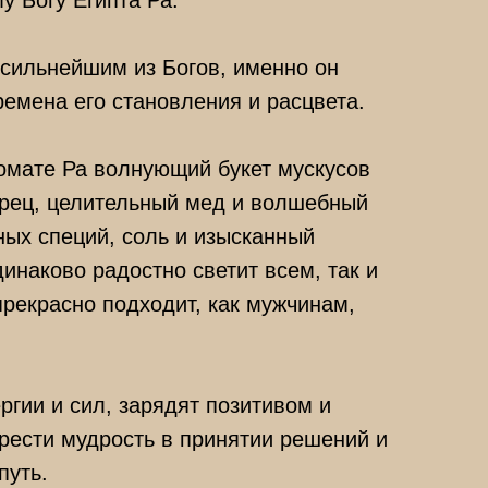
у Богу Египта Ра.
сильнейшим из Богов, именно он
ремена его становления и расцвета.
омате Ра волнующий букет мускусов
ерец, целительный мед и волшебный
ных специй, соль и изысканный
динаково радостно светит всем, так и
прекрасно подходит, как мужчинам,
ргии и сил, зарядят позитивом и
рести мудрость в принятии решений и
путь.