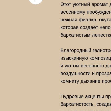
Этот уютный аромат 
весеннему пробужден
нежная фиалка, окут
которая создаёт неп
бархатистым лепестк
Благородный гелиотр
изысканную композиц
и уютом весеннего д
воздушности и прозра
комнату дыхание пр
Пудровые акценты пр
бархатистость, созд