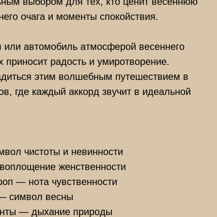
ьным выбором для тех, кто ценит весеннюю
него очага и моменты спокойствия.
 или автомобиль атмосферой весеннего
х приносит радость и умиротворение.
адиться этим волшебным путешествием в
в, где каждый аккорд звучит в идеальной
вол чистоты и невинности
 воплощение женственности
роп — нота чувственности
 — символ весны
енты — дыхание природы